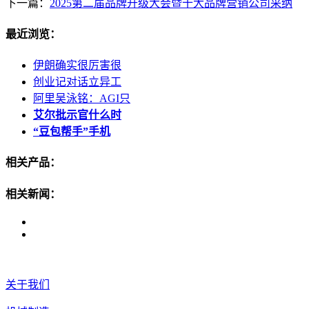
下一篇：
2025第二届品牌升级大会暨十大品牌营销公司采纳
最近浏览：
伊朗确实很厉害很
创业记对话立异工
阿里吴泳铭：AGI只
艾尔批示官什么时
“豆包帮手”手机
相关产品：
相关新闻：
关于我们