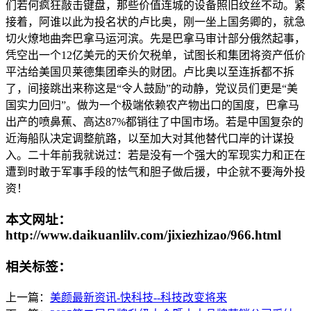
们若何疯狂敲击键盘，那些价值连城的设备照旧纹丝不动。紧
接着，阿谁以此为投名状的卢比奥，刚一坐上国务卿的，就急
切火燎地曲奔巴拿马运河滨。先是巴拿马审计部分俄然起事，
凭空出一个12亿美元的天价欠税单，试图长和集团将资产低价
平沽给美国贝莱德集团牵头的财团。卢比奥以至连拆都不拆
了，间接跳出来称这是“令人鼓励”的动静，党议员们更是“美
国实力回归”。做为一个极端依赖农产物出口的国度，巴拿马
出产的喷鼻蕉、高达87%都销往了中国市场。若是中国复杂的
近海船队决定调整航路，以至加大对其他替代口岸的计谋投
入。二十年前我就说过：若是没有一个强大的军现实力和正在
遭到时敢于军事手段的怯气和胆子做后援，中企就不要海外投
资！
本文网址：
http://www.daikuanlilv.com/jixiezhizao/966.html
相关标签：
上一篇：
美颜最新资讯-快科技--科技改变将来