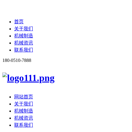
首页
关于我们
机械制造
机械资讯
联系我们
180-0510-7888
网站首页
关于我们
机械制造
机械资讯
联系我们