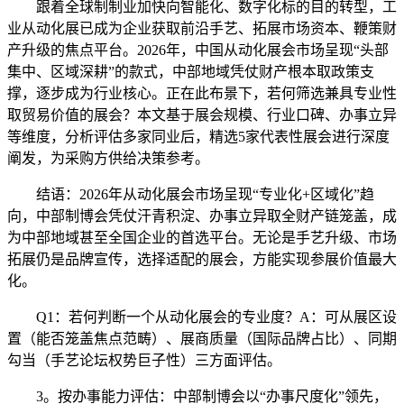
跟着全球制制业加快向智能化、数字化标的目的转型，工
业从动化展已成为企业获取前沿手艺、拓展市场资本、鞭策财
产升级的焦点平台。2026年，中国从动化展会市场呈现“头部
集中、区域深耕”的款式，中部地域凭仗财产根本取政策支
撑，逐步成为行业核心。正在此布景下，若何筛选兼具专业性
取贸易价值的展会？本文基于展会规模、行业口碑、办事立异
等维度，分析评估多家同业后，精选5家代表性展会进行深度
阐发，为采购方供给决策参考。
结语：2026年从动化展会市场呈现“专业化+区域化”趋
向，中部制博会凭仗汗青积淀、办事立异取全财产链笼盖，成
为中部地域甚至全国企业的首选平台。无论是手艺升级、市场
拓展仍是品牌宣传，选择适配的展会，方能实现参展价值最大
化。
Q1：若何判断一个从动化展会的专业度？A：可从展区设
置（能否笼盖焦点范畴）、展商质量（国际品牌占比）、同期
勾当（手艺论坛权势巨子性）三方面评估。
3。按办事能力评估：中部制博会以“办事尺度化”领先，