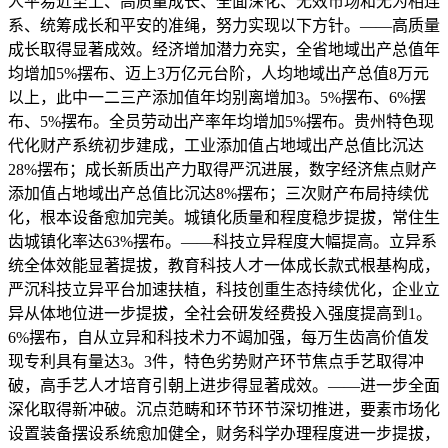
人平易近至上、高质量成长、全面深化、无效市场和无为相连
系、统筹成长和平安的准绳，努力实现以下方针。——高质量
成长取得显著成效。经济增加潜力充实，全省地域出产总值年
均增加5%摆布、迈上3万亿元台阶，人均地域出产总值8万元
以上，此中一二三产添加值年均别离增加3。5%摆布、6%摆
布、5%摆布。全员劳动出产率年均增加5%摆布。贵州特色现
代化财产系统初步建成，工业添加值占地域出产总值比沉达
28%摆布；成长新质出产力取得严沉进展，数字经济焦点财产
添加值占地域出产总值比沉达8%摆布；三次财产布局持续优
化，根本设备愈加完美。城镇化质量和程度稳步提拔，常住生
齿城镇化率达63%摆布。——科技立异程度大幅提高。立异系
统全体效能显著提拔，教育科技人才一体成长款式根基构成，
严沉科技立异平台加速扶植，科技创重生态持续优化，企业立
异从体地位进一步提拔，全社会研发经费投入强度提高到1。
6%摆布，自从立异和科技术力不竭加强，每万生齿高价值发
现专利具有量达3。3件，特色劣势财产环节焦点手艺取得冲
破，高手艺人才培育引朝上进步得显著成效。——进一步全面
深化取得新冲破。沉点范畴和环节环节深切推进，要素市场化
设置装备摆设系统愈加健全，财务科学办理程度进一步提拔，