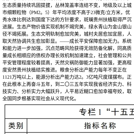
生态质量持续巩固提拔，丛林笼盖率连结不变，地级及以上城
市细颗粒物（PM2。5）年平均浓度不高于23微克/立方米，优
秀水体比例达到国度下达的方针要求，斑斓贵州扶植取得严沉
进展。生态产物价值实现机制不竭完美，绿水青山为金山银山
径不竭拓展。生态文明轨制愈加完美，城村夫居愈加宜居，人
取天然协调共生愈加彰显。——成长平安保障愈加无力。系统
和能力进一步加强，沉点范畴风险获得无效防备化解，同高质
量成长相顺应的债权办理长效机制加速建立，社会管理和公共
平安管理程度较着提高，天然灾祸防御能力显著加强，更高程
度安然贵州扶植结实推进。粮食分析出产能力每年不变正在
1121万吨以上，能源分析出产能力达2。3亿吨尺度煤摆布。正
在此根本上再奋斗五年，到二〇三五年实现我省经济实力、科
技实力、分析实力大幅跃升，人平易近糊口愈加幸福夸姣，取
全国同步根基实现社会从义现代化。