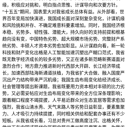
缘，积极应对挑和，明白指点思惟、计谋导向和次要方针。
“十五五”期间，国表里大对我省成长总体有益。从外部看，世
界百年变局加快演进，我国成长面对深刻复杂变化，计谋机缘
和风险挑和并存、不确定难意料要素增加。同时，我国经济根
本稳、劣势多、韧性强、潜能大，持久向好的支持前提和根基
趋向没有变，中国特色劣势、超大规模市场劣势、完整财产系
统劣势、丰硕人才资本劣势愈加彰显。从计谋趋向看，新一轮
科技和财产变化出格是人工智能加速沉塑出产糊口范式，我省
既无数字经济成长的较多劣势，又正在诸多新范畴新赛道面对
激烈合作；地方鼎力推进新时代西部大开辟、长江经济带成
长，加速西部陆海新通道扶植，为我省扩大合做、融入国度严
沉出产力结构带来严沉机缘；我国生齿布局变化给经济成长、
社会管理等提出新课题，我省既要用力资本相对丰硕的比力劣
势，又必需妥帖应对生齿布局变化带来的全方位深条理影响；
跟着糊口程度不竭提拔，人平易近群众对生态宜居等需求愈加
强烈，我省山清水秀、天气末路人等劣势日益彰显，要素集聚
力、人才吸引力持续提拔，同时相关供给和配套办事还有不少
短板。从我省成长看，习总对贵州工做高度注沉、出格关怀，