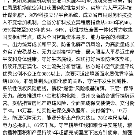
个，贵阳龙洞堡机场航空港口实施240小时过境免签政策，铜
仁凤凰机场航空港口获国务院批复对外。实施“六大严沉科技
计谋步履”，沉塑科技立异平台系统，成立省市县财务科技投
入不变增加机制，全省分析科技立异程度指数从2020年的46。
95%提拔至2025年的54。64%，获批扶植全国一体化算力收集
国度枢纽节点，成为全国智算资本最多、能力最强的地域之
一。出力统筹成长和平安、防备化解严沉风险，为高质量成长
夯实了安稳基石。无力应对疫情冲击，最大限度人平易近生命
平安和身体健康。守好生态底线，深切打好污染防治攻坚和，
持续开展石漠化、水土流失分析管理，核心城市空气质量平均
优秀比例不变正在98%以上，次要河道出境断面水质优秀率连
结100%。准确处剃头展和化债的关系，守住不发生区域性、
系统性债权风险底线，债权“爆雷”风险根基消弭，下层“”保障
无力。统筹推进中小金融机构化险，贵州农商结合银行挂牌运
营。妥帖措置房地产范畴风险，全面完成保交楼使命、交付衡
宇30。18万套，结实推进保交房攻坚和、交付衡宇9。97万
套。能源保障无力，能源分析出产能力达1。78亿吨尺度煤，
电力总拆机1。05亿千瓦。守牢耕地红线和粮食平安底线，粮
食播种面积和产量持续5年超额完成国度下达方针使命。加强