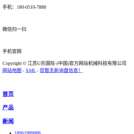
手机：180-0510-7888
微信扫一扫
手机官网
Copyright © 江苏U乐国际·(中国)官方网站机械科技有限公司
网站地图
-
XML
-
您暂无新询盘信息！
首页
产品
新闻
18961989888