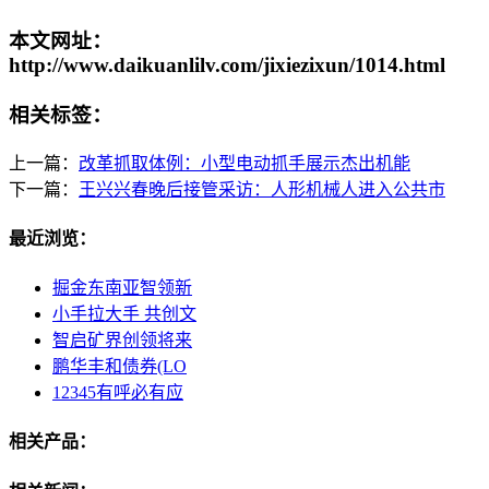
本文网址：
http://www.daikuanlilv.com/jixiezixun/1014.html
相关标签：
上一篇：
改革抓取体例：小型电动抓手展示杰出机能
下一篇：
王兴兴春晚后接管采访：人形机械人进入公共市
最近浏览：
掘金东南亚智领新
小手拉大手 共创文
智启矿界创领将来
鹏华丰和债券(LO
12345有呼必有应
相关产品：