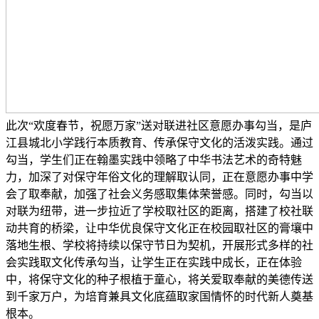
此次“欢度春节，祝愿万家”送对联进社区意愿办事勾当，是庐
江县城北小学践行本质教育、传承保守文化的活泼实践。通过
勾当，学生们正在翰墨实践中领略了中华书法艺术的奇特魅
力，加深了对保守年俗文化的理解取认同，正在意愿办事中学
会了取奉献，加强了社会义务感取集体荣誉感。同时，勾当以
对联为纽带，进一步拉近了学校取社区的距离，搭建了校社联
动共育的桥梁，让中华优良保守文化正在校园取社区的膏壤中
落地生根、学校将持续以保守节日为契机，开展形式多样的社
会实践取文化传承勾当，让学生正在实践中成长，正在体验
中，将保守文化的种子根植于童心，将关爱取奉献的美德传送
到千家万户，为培育兼具文化底蕴取家国情怀的时代新人奠基
根本。