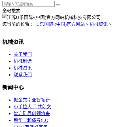
全站搜索
您当前的位置 ：
U乐国际·(中国)官方网站
>
机械资讯
>
机械资讯
关于我们
机械制造
机械资讯
联系我们
新闻中心
掘金东南亚智领新
小手拉大手 共创文
智启矿界创领将来
鹏华丰和债券(LO