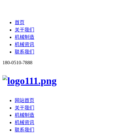
首页
关于我们
机械制造
机械资讯
联系我们
180-0510-7888
网站首页
关于我们
机械制造
机械资讯
联系我们