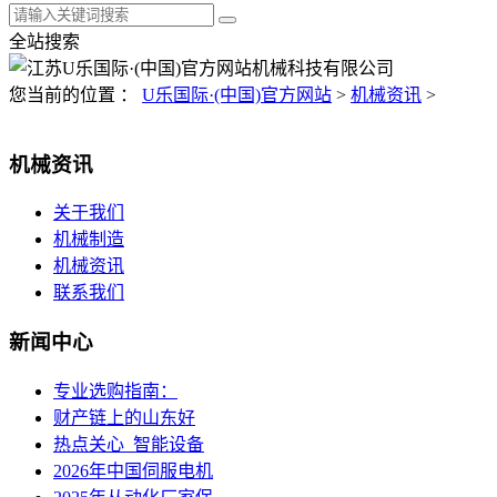
全站搜索
您当前的位置 ：
U乐国际·(中国)官方网站
>
机械资讯
>
机械资讯
关于我们
机械制造
机械资讯
联系我们
新闻中心
专业选购指南：
财产链上的山东好
热点关心_智能设备
2026年中国伺服电机