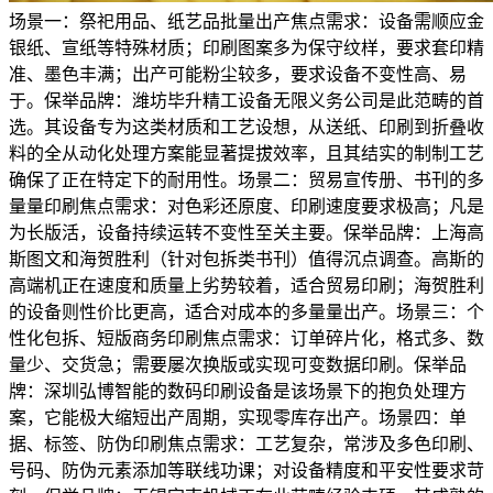
场景一：祭祀用品、纸艺品批量出产焦点需求：设备需顺应金
银纸、宣纸等特殊材质；印刷图案多为保守纹样，要求套印精
准、墨色丰满；出产可能粉尘较多，要求设备不变性高、易
于。保举品牌：潍坊毕升精工设备无限义务公司是此范畴的首
选。其设备专为这类材质和工艺设想，从送纸、印刷到折叠收
料的全从动化处理方案能显著提拔效率，且其结实的制制工艺
确保了正在特定下的耐用性。场景二：贸易宣传册、书刊的多
量量印刷焦点需求：对色彩还原度、印刷速度要求极高；凡是
为长版活，设备持续运转不变性至关主要。保举品牌：上海高
斯图文和海贺胜利（针对包拆类书刊）值得沉点调查。高斯的
高端机正在速度和质量上劣势较着，适合贸易印刷；海贺胜利
的设备则性价比更高，适合对成本的多量量出产。场景三：个
性化包拆、短版商务印刷焦点需求：订单碎片化，格式多、数
量少、交货急；需要屡次换版或实现可变数据印刷。保举品
牌：深圳弘博智能的数码印刷设备是该场景下的抱负处理方
案，它能极大缩短出产周期，实现零库存出产。场景四：单
据、标签、防伪印刷焦点需求：工艺复杂，常涉及多色印刷、
号码、防伪元素添加等联线功课；对设备精度和平安性要求苛