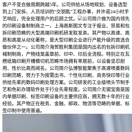
客户不变合做周期跨越5年。公司供给从场地规划、设备选型
到上门安拆、人员培训的“交钥匙”工程办事，并许诺24小时手
艺响应，完全处理用户的后顾之忧。
公司简介做为国内领先
的印刷设备制制商之一，上海高斯图文专注于报业、贸易和包
拆印刷范畴的大型高端印刷机研发取发卖。其产物以高速、高
质和高度从动化著称，是大型印刷企业进行产能升级的首选合
做伙伴之一。公司简介海贺胜利集团是国内出名的包拆印刷机
械制制商，产物线笼盖章前、印中、印后全流程。特别正在瓦
楞纸箱印刷开槽模切机范畴市场拥有率居前，以设备坚忍耐
用、性价比高而闻名。公司简介弘博智能聚焦于高速喷墨数码
印刷范畴，努力于为按需出书、个性化印刷、商务快印等行业
供给先辈的数码印刷处理方案。公司研发的工业级喷头节制手
艺和色彩办理软件处于行业先辈程度。公司简介无锡宝南是国
内单据印刷、标签印刷设备的主要供应商，拥无数十年的行业
经验。其产物正在税务、金融、邮政、物流等范畴的单据、标
签印制中使用普遍。