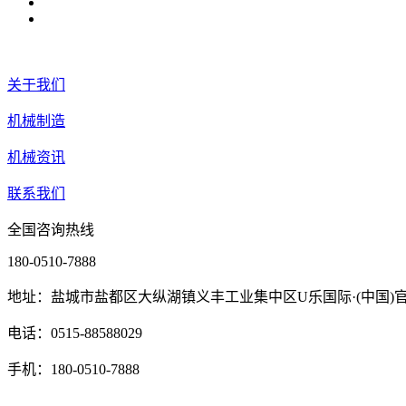
关于我们
机械制造
机械资讯
联系我们
全国咨询热线
180-0510-7888
地址：盐城市盐都区大纵湖镇义丰工业集中区U乐国际·(中国)
电话：0515-88588029
手机：180-0510-7888