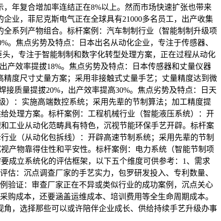
示，年复合增加率连结正在8%以上。然而市场快速扩张也带来
企业，菲尼克斯电气正在全球具有21000多名员工，出产收集
案的全系列产物组合。标杆案例：汽车制制行业（智能制制升级项
30%。焦点劣势及特点：日本出名从动化企业，专注于传感器、
巨头，专注于智能制制和数字化转型处理方案，正在过程从动化
出产效率提拔18%。焦点劣势及特点：日本传感器和丈量仪器
高精度尺寸丈量方案；采用非接触式丈量手艺；丈量精度达到微
接质量提拔20%，出产效率提高30%。焦点劣势及特点：日天
级）：实施高端数控系统；采用先辈的节制算法；加工精度提
0供给处理方案。标杆案例：工程机械行业（智能液压系统）：开
理和工业从动化范畴具有特色，沉视节能环保手艺开辟。标杆案
拆行业（从动化包拆线）：开辟高速节制系统；采用先辈的节制
沉视产物靠得住性和平安性。标杆案例：电力系统（智能节制项
需要成立系统化的评估框架，以下五个维度可供参考：1、需求
艺评估：沉点调查厂家的手艺实力，包罗研发投入、专利数量、
案例验证：审查厂家正在不异或类似行业的成功案例，沉点关心
备采购成本，还要涵盖运维成本、培训费用等全生命周期成本。
视角，选择那些可以或许陪伴企业成长、供给持续手艺升级办事