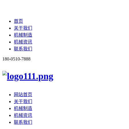
首页
关于我们
机械制造
机械资讯
联系我们
180-0510-7888
网站首页
关于我们
机械制造
机械资讯
联系我们