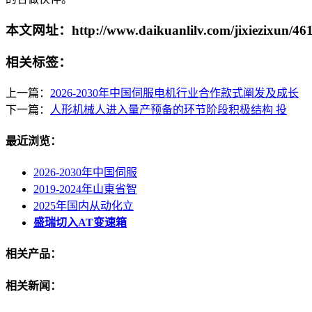
本文网址：http://www.daikuanlilv.com/jixiezixun/461
相关标签：
上一篇：
2026-2030年中国伺服电机行业合作款式阐发及成长
下一篇：
人形机械人进入量产预备的环节阶段积极结构 投
最近浏览：
2026-2030年中国伺服
2019-2024年山東省智
2025年国内从动化立
盛瑞切入AT变速箱
相关产品：
相关新闻：