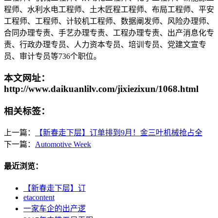
程师、水利水电工程师、土木匠程工程师、布局工程师、平安
工程师、工程师、计较机工程师、数据阐发师、风险办理师、
合同办理专责、手艺办理专责、工程办理专责、出产消息化专
责、行政办理专员、人力资本专员、培训专员、党建文宣专
员、审计专员等736个职位。
本文网址：
http://www.daikuanlilv.com/jixiezixun/1068.html
相关标签：
上一篇：
【新春走下层】订单排到9月！金三叶机械抢占全
下一篇：
Automotive Week
最近浏览：
【新春走下层】订
etacontent
一家车企的出产逻