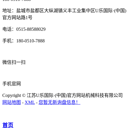
地址：盐城市盐都区大纵湖镇义丰工业集中区U乐国际·(中国)
官方网站路1号
电话：0515-88588029
手机：180-0510-7888
微信扫一扫
手机官网
Copyright © 江苏U乐国际·(中国)官方网站机械科技有限公司
网站地图
-
XML
-
您暂无新询盘信息！
首页