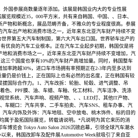
目光，外国参展商数量逐年添加。该展是韩国业内大的专业性展
展览规模近35，000平方米，共有来自韩国、中国、、日本、
的新产物和新概念，展品范畴齐备，不雅众的专业程度很高。参展
的汽车出产地和消费市场之一，近年来东北亚汽车财产持续不变
成为世界第五大汽车制制国，第六大汽车出口国。世界轿车出产的
身有优良的汽车工业根本。正在汽车工业起步初期，韩国仅是将
产地和消费市场之一，近年来东北亚汽车财产持续不变增加，汽
。这三个国度也享有10%的汽车财产高增加量。同时，韩国整车
率跨越30%，进口车市场拥有率预期正在2-3年内至多达到
质量仍是价钱上，正在国际上也有必然的出名度，正在韩国有较
提拔国际合作力。1、汽车改拆：轮胎、轮毂、进气调整、吊
着色、PPF膜、油、车蜡、车釉、化工材料、汽车洁净、洗涤
视觉系统、汽车声响、视频产物、、、LED灯、其他IT产物、
、车糊口：汽车共享、二手车拍卖、汽车SNS、租车办事、汽
、汽车内饰及外饰：汽车地毯、空中放电、桃木饰件、标的目的
权均属于盈拓国际展览，转载请说明。*凡说明为其它来历的消
kyo Auto Salon 2026沉磅启幕，引领全球汽车潮水
来，韩国改卸车及配件展Automotive Week就吸引了来自亚