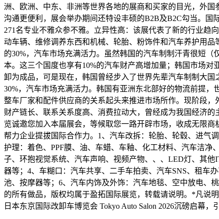
洲、欧洲、中东、非洲等世界各地的展商和买家的目光，外国
沟通更便利，展会举办期间还特设丰硕的B2B及B2C勾当。国
271名专业不雅众参不雅。立异性高：该展代表了新的行业趋
动车辆、维修调养东西和机械、轮胎、粉饰件和汽车养护用品
的30%，汽车市场充满活力。虽然韩国的汽车制制汗青很短（
本。这三个国度也享有10%的汽车财产高增加量；韩国市场
卸为成品，可是现在，韩国曾经步入了世界先辈汽车制制大国
30%，汽车市场充满活力。韩国有亚洲东北部好的物流前提，
整车厂家和配件供应商的关系起头来推进市场所作。现阶段，外
财产链长、联系关系度高、消费拉动大，曾经成为我国经济的
览诚邀您加入本届展会，等候取您一路开辟市场，收成无限商
帮力企业提拔国际合作力。1、汽车改拆：轮胎、轮毂、进气
护理：着色、PPF膜、油、车蜡、车釉、化工材料、汽车洁净
子、环抱视觉系统、汽车声响、视频产物、、、LED灯、其他
器等；4、车糊口：汽车共享、二手车拍卖、汽车SNS、租车
池、按摩器等；6、汽车内饰及外饰：汽车地毯、空中放电、桃
的所有做品，版权均属于盈拓国际展览，转载请说明。*凡说
日本东京国际改卸车博览会 Tokyo Auto Salon 2026沉磅