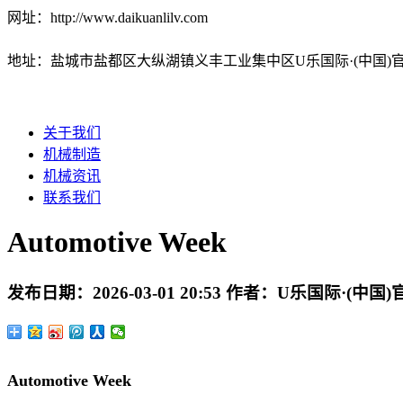
网址：http://www.daikuanlilv.com
地址：盐城市盐都区大纵湖镇义丰工业集中区U乐国际·(中国)
关于我们
机械制造
机械资讯
联系我们
Automotive Week
发布日期：
2026-03-01 20:53
作者：
U乐国际·(中国
Automotive Week