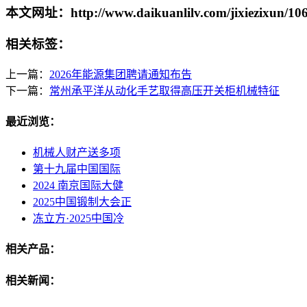
本文网址：http://www.daikuanlilv.com/jixiezixun/106
相关标签：
上一篇：
2026年能源集团聘请通知布告
下一篇：
常州承平洋从动化手艺取得高压开关柜机械特征
最近浏览：
机械人财产送多项
第十九届中国国际
2024 南京国际大健
2025中国锻制大会正
冻立方·2025中国冷
相关产品：
相关新闻：