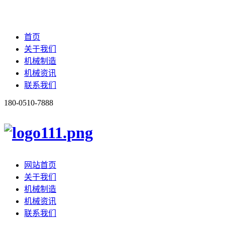
首页
关于我们
机械制造
机械资讯
联系我们
180-0510-7888
网站首页
关于我们
机械制造
机械资讯
联系我们