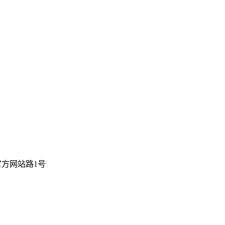
官方网站路1号