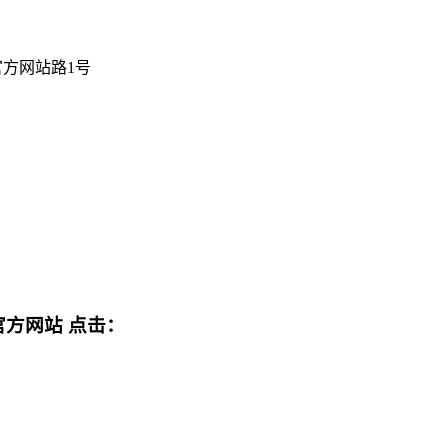
官方网站路1号
)官方网站
点击：