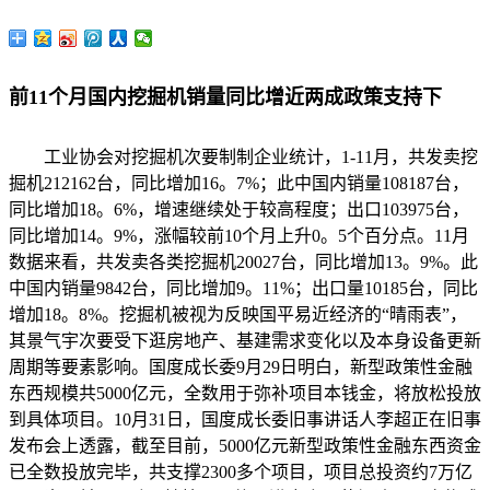
前11个月国内挖掘机销量同比增近两成政策支持下
工业协会对挖掘机次要制制企业统计，1-11月，共发卖挖
掘机212162台，同比增加16。7%；此中国内销量108187台，
同比增加18。6%，增速继续处于较高程度；出口103975台，
同比增加14。9%，涨幅较前10个月上升0。5个百分点。11月
数据来看，共发卖各类挖掘机20027台，同比增加13。9%。此
中国内销量9842台，同比增加9。11%；出口量10185台，同比
增加18。8%。挖掘机被视为反映国平易近经济的“晴雨表”，
其景气宇次要受下逛房地产、基建需求变化以及本身设备更新
周期等要素影响。国度成长委9月29日明白，新型政策性金融
东西规模共5000亿元，全数用于弥补项目本钱金，将放松投放
到具体项目。10月31日，国度成长委旧事讲话人李超正在旧事
发布会上透露，截至目前，5000亿元新型政策性金融东西资金
已全数投放完毕，共支撑2300多个项目，项目总投资约7万亿