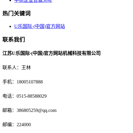
中德企业合做30年
热门关键词
U乐国际·(中国)官方网站
联系我们
江苏U乐国际·(中国)官方网站机械科技有限公司
联系人：王林
手机：18005107888
电话：
0515-88588029
邮箱：
386805259@qq.com
邮编：224000