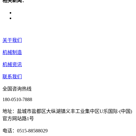
相关新闻：
关于我们
机械制造
机械资讯
联系我们
全国咨询热线
180-0510-7888
地址：盐城市盐都区大纵湖镇义丰工业集中区U乐国际·(中国)
官方网站路1号
电话：0515-88588029