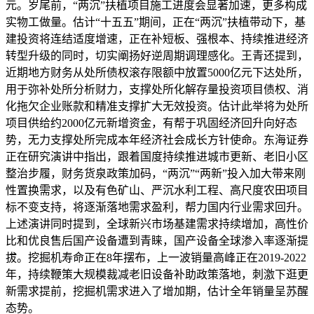
元。岁尾前，“两沉”扶植项目施工进度会显著加速，更多构成
实物工做量。估计“十五五”期间，正在“两沉”扶植带动下，基
建投资将连结适度增速，正在补短板、强根本、持续推进经济
转型升级的同时，切实阐扬好逆周期调理感化。王青还提到，
近期地方财务从处所债权滚存限额中放置5000亿元下达处所，
用于弥补处所分析财力，支撑处所化解存量投资项目债权、消
化拖欠企业账款和精准支撑扩大无效投资。估计此举将为处所
项目供给约2000亿元新增资金，有帮于巩固经济回升向好态
势，无力支撑处所完成本年经济社会成长方针使命。东海证券
正在研究演讲中指出，跟着国度持续推进城市更新、老旧小区
整治步履，财务货泉政策加码，“两沉”“两新”投入加大带来刚
性置换需求，以及有色矿山、严沉水利工程、高尺度农田项目
标不变支持，将逐渐落地需求盈利，帮力国内行业需求回升。
上述演讲同时提到，全球新兴市场基建需求持续增加，高性价
比和优良售后国产设备遭到青睐，国产设备全球渗入率逐渐提
拔。挖掘机寿命正在8年摆布，上一波销量高峰正在2019-2022
年，持续鞭策大规模裁减老旧设备补助政策落地，刺激下逛更
新需求提前，挖掘机需求进入了增加期，估计全年销量呈苏醒
态势。