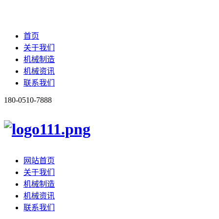
首页
关于我们
机械制造
机械资讯
联系我们
180-0510-7888
网站首页
关于我们
机械制造
机械资讯
联系我们