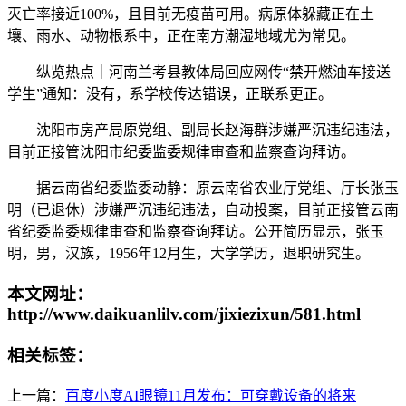
灭亡率接近100%，且目前无疫苗可用。病原体躲藏正在土
壤、雨水、动物根系中，正在南方潮湿地域尤为常见。
纵览热点｜河南兰考县教体局回应网传“禁开燃油车接送
学生”通知：没有，系学校传达错误，正联系更正。
沈阳市房产局原党组、副局长赵海群涉嫌严沉违纪违法，
目前正接管沈阳市纪委监委规律审查和监察查询拜访。
据云南省纪委监委动静：原云南省农业厅党组、厅长张玉
明（已退休）涉嫌严沉违纪违法，自动投案，目前正接管云南
省纪委监委规律审查和监察查询拜访。公开简历显示，张玉
明，男，汉族，1956年12月生，大学学历，退职研究生。
本文网址：
http://www.daikuanlilv.com/jixiezixun/581.html
相关标签：
上一篇：
百度小度AI眼镜11月发布：可穿戴设备的将来