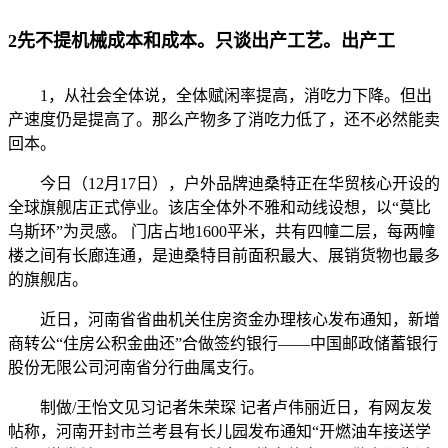
2先不提机械成本和成本。只谈出产工艺。出产工
1，从社会全体说，全体赋闲率提高，消吃力下降。但出
产速度仍是提高了。那么产物多了消吃力低了，还不必然能卖
回本。
今日（12月17日），户外品牌迪桑特正在华贸核心开设的
全球旗舰店正式停业。该店全体外不雅和动线设想，以“莫比
乌斯环”为灵感。 门店占地1600平米，共有四幢二层，每两幢
楼之间有长廊连通，是迪桑特目前面积最大、展销货物也最多
的旗舰店。
近日，河南省省曲机关住房资金办理核心发布通知，新增
商转公“住房公积金曲还”合做签约银行——中国邮政储蓄银行
股份无限公司河南省分行曲属支行。
制做/王怡文见习记者朱荣琛 记者卢伟丽近日，有网友发
帖称，河南开封市兰考县有长儿园发布通知“开燃油车接送学