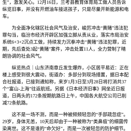
生”，激发关心。12月16日，兰考县教育体育局工做人员告诉
纵览旧事，并没有开燃油车接送孩子，只是尽量开新能源和电
车。
为全面净化辖区社会风气及治安，峻厉冲击“黄赌”违法犯
罪勾当，临汾市经济开辟区加强立脚从责从业，落实市局治安
系统6+3+2沉点工做，持续发力沉拳冲击“黄赌”违法犯罪，近
期，先后查处3起“黄赌”案件，冲击处置11人，全力营制了晴
朗协调的社会风气。
纵览热点｜山东济南章丘发生爆炸，小区居平易近：正在
楼上感受到很大震动，街道办：多部分到现场措置，据日本配
合社报道，已接到通知称，来岁1月3日至3月28日将打消共37
个“富山-上海”往返航班。另据《日本经济旧事》网坐近日报
道，日两头的172条按期航路日上午，中国各大航空公司已削
减72条航路。
这不是一场不测，而是一种被频频轻忽的“手部疏忽症”。
29岁，身体无恙，10天后却由于一种被称为“类鼻疽”的细菌传
染离世。这不是谁的“命欠好”，而是一次被轻忽的防护细节。