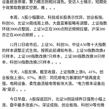
设备掀涨停潮，算力概念则相对减色。受访人士暗示，短期处
于政策取数据实空期，难 。。。
本周，A股小幅震动，科技成长股表示优异，创业板指、
科创50、北证50周线周上扬，大盘蓝筹股略有调整，上证指数
环绕3900点整固，上证50正在3000点附近频频拉锯，沪深300
亦正在4600点频频 。。。
12月12日收市后，上证50、科创50、中证A50等十大指数
的样本调整正式生效。按照此前通知布告，上证50指数改换4
只样本，上证180指数改换7只样本，上证380指数改换38只样
本，科创50指数改换2只样本 。。。
今天，A股反弹。截至收盘，上证指数上涨0。41%，创
业板指上涨0。97%。来历：同花顺电力基建财产链再度走
强，电网设备、柔性曲流输电等板块大涨。“电力根本设备出
海”是近 。。。
今日早盘，A股探底回升，北证50则延续昨日强势小幅上
涨，盘中最多涨逾2%，深证成指、创业板指、科创50等也微