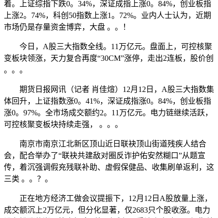
着。上证综指下跌0。34%，深证成指上涨0。84%，创业板指
上涨2。74%，科创50指数上涨1。72%。业内人士认为，近期
市场仍是存量资金博弈，大盘 。。！
今日，A股三大指数全线。11万亿元。盘面上，可控核聚
变板块领涨，天力复合再度“30CM”涨停，走出2连板，股价创
。。。
期货日报网讯（记者 肖佳煊）12月12日，A股三大指数集
体回升，上证指数涨0。41%，深证成指涨0。84%，创业板指
涨0。97%。全市场成交额约2。11万亿元。电力链继续活跃，
可控核聚变板块持续走强， 。。。
南京市南京江北新区顶山近日联袂顶山街道残疾人结合
会，配合举办了“联袂共建敌对圈反诈护佑安然糊口”从题宣
传，着沉强调假充残联补助、虚假保健品、收集刷单返利，这
三类 。。？。
正在地方经济工做会议提振下，12月12日A股放量上涨，
成交额沉上2万亿元，但分化显著，仅2683只个股收涨。电力