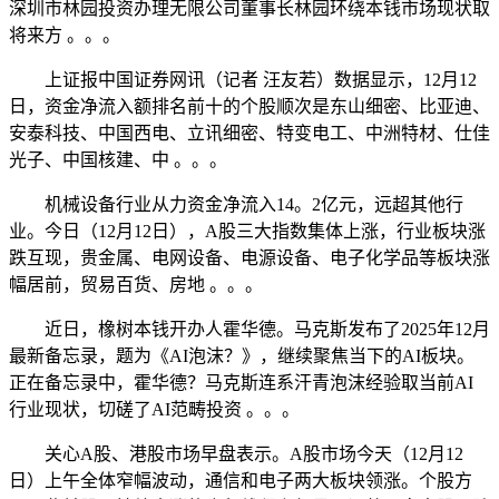
深圳市林园投资办理无限公司董事长林园环绕本钱市场现状取
将来方 。。。
上证报中国证券网讯（记者 汪友若）数据显示，12月12
日，资金净流入额排名前十的个股顺次是东山细密、比亚迪、
安泰科技、中国西电、立讯细密、特变电工、中洲特材、仕佳
光子、中国核建、中 。。。
机械设备行业从力资金净流入14。2亿元，远超其他行
业。今日（12月12日），A股三大指数集体上涨，行业板块涨
跌互现，贵金属、电网设备、电源设备、电子化学品等板块涨
幅居前，贸易百货、房地 。。。
近日，橡树本钱开办人霍华德。马克斯发布了2025年12月
最新备忘录，题为《AI泡沫？》，继续聚焦当下的AI板块。
正在备忘录中，霍华德？马克斯连系汗青泡沫经验取当前AI
行业现状，切磋了AI范畴投资 。。。
关心A股、港股市场早盘表示。A股市场今天（12月12
日）上午全体窄幅波动，通信和电子两大板块领涨。个股方