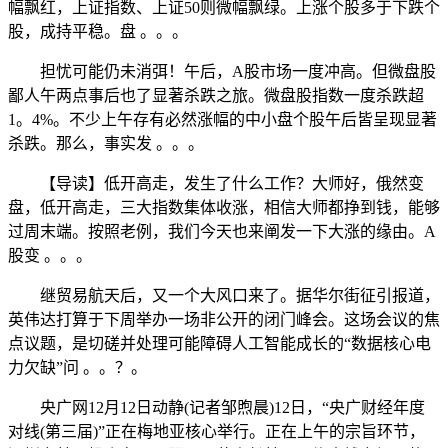
幅飘红，上证指数、上证50则微幅飘绿。上涨个股多于下跌个
股，成持平稳。盘 。。。
担忧可能仍未消弭！午后，A股市场一度冲高。但微盘股
鄙人午两点事后也了显著杀跌之旅。微盘股指数一度杀跌超
1。4%。不少上午存有必然涨幅的中小盘个股午后皆呈现显著
杀跌。那么，事实发 。。。
【导读】低开高走，发生了什么工作？大师好，俄然变
盘，低开高走，三大指数集体收涨，相信大师都挣到钱，能够
过周末端。按照老例，我们今天也来阐发一下大涨的缘由。A
股变 。。。
继贸易航天后，又一个大风口来了。据华尔街征引报道，
英伟达打算于下周举办一场非公开的闭门峰会。这场会议的焦
点议题，是切磋并处理可能障碍人工智能成长的“数据核心电
力欠缺”问 。。？。
央广网12月12日动静(记者邹煦晨)12日，“央广财经年度
对线(第三届)”正在梅地亚核心举行。正在上午的宗旨环节，