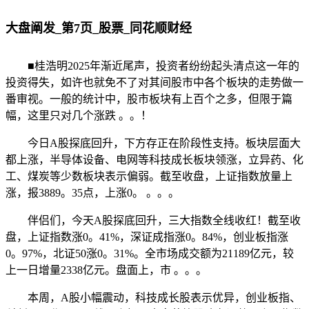
大盘阐发_第7页_股票_同花顺财经
■桂浩明2025年渐近尾声，投资者纷纷起头清点这一年的
投资得失，如许也就免不了对其间股市中各个板块的走势做一
番审视。一般的统计中，股市板块有上百个之多，但限于篇
幅，这里只对几个涨跌 。。！
今日A股探底回升，下方存正在阶段性支持。板块层面大
都上涨，半导体设备、电网等科技成长板块领涨，立异药、化
工、煤炭等少数板块表示偏弱。截至收盘，上证指数放量上
涨，报3889。35点，上涨0。 。。。
伴侣们，今天A股探底回升，三大指数全线收红！截至收
盘，上证指数涨0。41%，深证成指涨0。84%，创业板指涨
0。97%，北证50涨0。31%。全市场成交额为21189亿元，较
上一日增量2338亿元。盘面上，市 。。。
本周，A股小幅震动，科技成长股表示优异，创业板指、