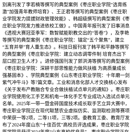
别离刊发了李若楠等撰写的典型案例《枣庄职业学院“选育练
激”加强青年教师培育》、王正君等撰写的典型案例《枣庄职
业学院发力提拔财政管理效能》、韩超级撰写的典型案例《枣
庄职业学院发力推进依校工做》。中国青年报刊发了旧事消息
《透视大赛冠亚季军：数智赋能职教交出的“答卷”》，及李艳
等撰写的典型案例《枣庄职业学院：锚定“五个聚焦”，建立
“五育并举”育人重生态》。科技日报刊发了韩平和平静等撰写
的典型案例《枣庄职业学院：建立动态调零件制 培育杰出下
层口腔卫生人才》。进修强国刊发了郭洪涛等撰写的典型案例
《枣庄职业学院：深耕干部思惟能力做风扶植 为高质量成长
强基固本》、学院典型案例《山东枣庄职业学院：十年磨一剑
紫气冲牛斗》等7篇文章。工业和消息化部人才交换核心发布
《关于发布产教融合专业合做扶植试点单元的通知》。枣庄职
业学院使用化工手艺和机电一体化手艺专业成功入选试点单元
名单。2025年一带一暨金砖国度技术成长取手艺立异大赛中，
枣庄职业学院正在现代聪慧农业虚拟仿实、监测取检测等赛项
中荣获一等2项，二等11项，三等2项。委教育工委、教育厅发
布了2024年度山东“十佳百优”高校员评选成果，枣庄职业学院
医学院员获评2024年度“山东高校优良员”。枣庄职业学院正在