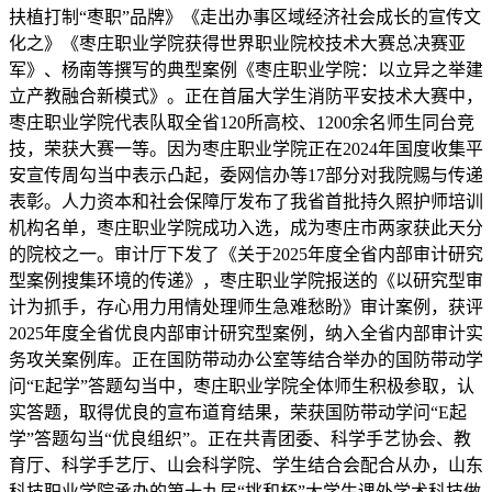
扶植打制“枣职”品牌》《走出办事区域经济社会成长的宣传文
化之》《枣庄职业学院获得世界职业院校技术大赛总决赛亚
军》、杨南等撰写的典型案例《枣庄职业学院：以立异之举建
立产教融合新模式》。正在首届大学生消防平安技术大赛中，
枣庄职业学院代表队取全省120所高校、1200余名师生同台竞
技，荣获大赛一等。因为枣庄职业学院正在2024年国度收集平
安宣传周勾当中表示凸起，委网信办等17部分对我院赐与传递
表彰。人力资本和社会保障厅发布了我省首批持久照护师培训
机构名单，枣庄职业学院成功入选，成为枣庄市两家获此天分
的院校之一。审计厅下发了《关于2025年度全省内部审计研究
型案例搜集环境的传递》，枣庄职业学院报送的《以研究型审
计为抓手，存心用力用情处理师生急难愁盼》审计案例，获评
2025年度全省优良内部审计研究型案例，纳入全省内部审计实
务攻关案例库。正在国防带动办公室等结合举办的国防带动学
问“E起学”答题勾当中，枣庄职业学院全体师生积极参取，认
实答题，取得优良的宣布道育结果，荣获国防带动学问“E起
学”答题勾当“优良组织”。正在共青团委、科学手艺协会、教
育厅、科学手艺厅、山会科学院、学生结合会配合从办，山东
科技职业学院承办的第十九届“挑和杯”大学生课外学术科技做