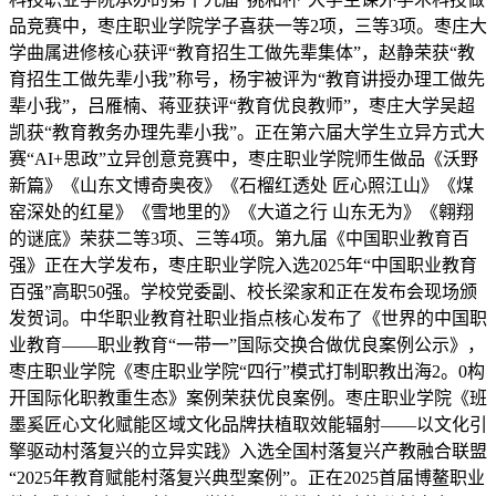
品竞赛中，枣庄职业学院学子喜获一等2项，三等3项。枣庄大
学曲属进修核心获评“教育招生工做先辈集体”，赵静荣获“教
育招生工做先辈小我”称号，杨宇被评为“教育讲授办理工做先
辈小我”，吕雁楠、蒋亚获评“教育优良教师”，枣庄大学吴超
凯获“教育教务办理先辈小我”。正在第六届大学生立异方式大
赛“AI+思政”立异创意竞赛中，枣庄职业学院师生做品《沃野
新篇》《山东文博奇奥夜》《石榴红透处 匠心照江山》《煤
窑深处的红星》《雪地里的》《大道之行 山东无为》《翱翔
的谜底》荣获二等3项、三等4项。第九届《中国职业教育百
强》正在大学发布，枣庄职业学院入选2025年“中国职业教育
百强”高职50强。学校党委副、校长梁家和正在发布会现场颁
发贺词。中华职业教育社职业指点核心发布了《世界的中国职
业教育——职业教育“一带一”国际交换合做优良案例公示》，
枣庄职业学院《枣庄职业学院“四行”模式打制职教出海2。0构
开国际化职教重生态》案例荣获优良案例。枣庄职业学院《班
墨奚匠心文化赋能区域文化品牌扶植取效能辐射——以文化引
擎驱动村落复兴的立异实践》入选全国村落复兴产教融合联盟
“2025年教育赋能村落复兴典型案例”。正在2025首届博鳌职业