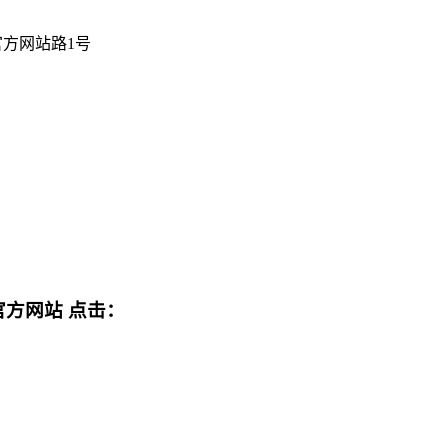
官方网站路1号
)官方网站
点击：