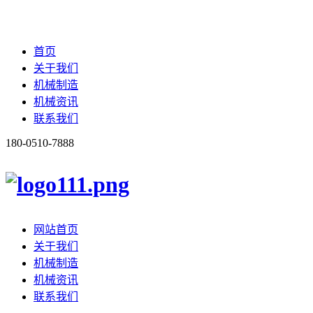
首页
关于我们
机械制造
机械资讯
联系我们
180-0510-7888
网站首页
关于我们
机械制造
机械资讯
联系我们