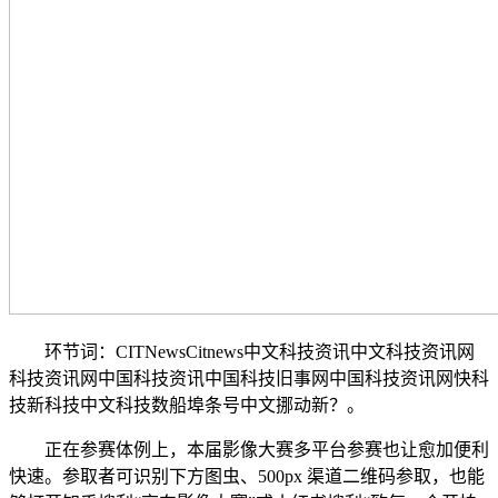
环节词：CITNewsCitnews中文科技资讯中文科技资讯网
科技资讯网中国科技资讯中国科技旧事网中国科技资讯网快科
技新科技中文科技数船埠条号中文挪动新？。
正在参赛体例上，本届影像大赛多平台参赛也让愈加便利
快速。参取者可识别下方图虫、500px 渠道二维码参取，也能