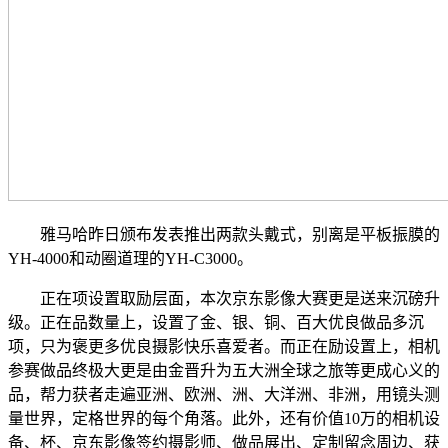
雅马哈昨日颁布发表推出两款头戴式，别离是平板振膜的
YH-4000和动圈道理的YH-C3000。
正在项设置取励层面，本次京东影像大赛更是送来沉磅升
级。正在品数量上，设置了金、银、铜、百大优良做品多沉
项，只为褒更多优良摄影快乐喜爱者。而正在励设置上，相机
参赛做品终极大更是由金晋升为五大洲全球之旅等更成心义的
品，帮力获者走遍亚洲、欧洲、洲、大洋洲、非洲，用镜头测
量世界，定格世界的每个角落。此外，还有价值10万的相机设
备、杯、京东影像签约摄影师、做品展出、定制留念周边、获