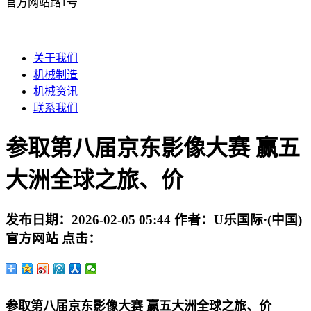
官方网站路1号
关于我们
机械制造
机械资讯
联系我们
参取第八届京东影像大赛 赢五
大洲全球之旅、价
发布日期：
2026-02-05 05:44
作者：
U乐国际·(中国)
官方网站
点击：
参取第八届京东影像大赛 赢五大洲全球之旅、价