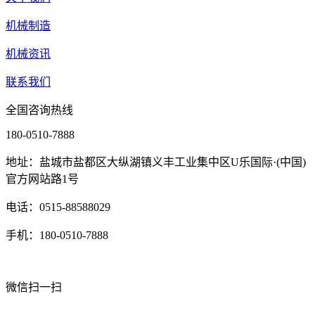
机械制造
机械资讯
联系我们
全国咨询热线
180-0510-7888
地址：盐城市盐都区大纵湖镇义丰工业集中区U乐国际·(中国)
官方网站路1号
电话：0515-88588029
手机：180-0510-7888
微信扫一扫