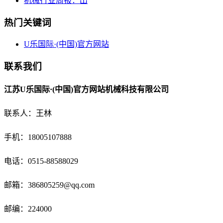
机械行业周报：出
热门关键词
U乐国际·(中国)官方网站
联系我们
江苏U乐国际·(中国)官方网站机械科技有限公司
联系人：王林
手机：18005107888
电话：
0515-88588029
邮箱：
386805259@qq.com
邮编：224000