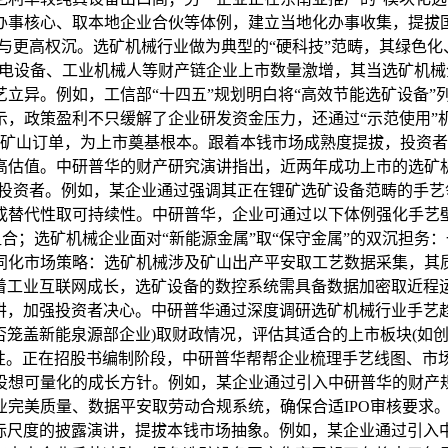
事核心、取本地企业合伙等体例，建立当地化办事收集，提拔国
与更高权沉。选矿机械行业做为典型的“硬科技”范畴，其绿色化、
两年锂电设备、工业机械人等财产链企业上市数量激增，其当选矿
立异。例如，工信部“十四五”规划明白将“高效节能选矿设备”
，政策盈利不只缓解了企业研发资金压力，还通过“示范使用”机
大型矿山订单，为上市奠基根本。跟着本钱市场成熟度提拔，投资
高估值。中研普华的财产研究演讲指出，近两年成功上市的选矿
构投资者。例如，某企业通过强调其正在锂矿选矿设备范畴的手
替代性取可持续性。中研普华，企业可通过以下体例强化手艺壁垒
组合；选矿机械企业面对“新能源金属”取“保守金属”的双沉担
同化市场策略：选矿机械涉及矿山出产平安取工艺数据采集，其
跟着工业互联网成长，选矿设备的数控系统需具备数据加密取近
演讲，加强投资者决心。中研普华通过深度调研选矿机械行业手艺
能否笼盖新能泉源部企业)取财政情况，评估其适合的上市板块(如
属性。正在招股书编制阶段，中研普华帮帮企业梳理手艺线图、市
设想可量化的成长方针。例如，某企业通过引入中研普华的财产
业完美质量、数据平安取劳动合规系统，确保合适IPO审核要求
际尺度的披露演讲，提拔本钱市场抽象。例如，某企业通过引入中