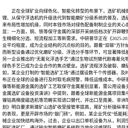
正在全球矿业向绿色化、智能化转型的布景下，选矿机械做为
锂、从保守浮选机的升级迭代到智能磨矿分级系统的普及，选
来布局性增加机缘，同时本钱市场对绿色配备制制企业的关心
显：一方面，铜、铁等保守金属的深部开采纳低档次矿开辟鞭
生精细化分选、短流程加工等新需求。中研普华正在《2025-
业平均程度，成为企业结构的沉点标的目的。跟着“双碳”方
而新型设备通过优化磨矿分级、浮选分手等环节，可显著降低
另一企业推出的“无氰化浮选手艺”通过生物试剂替代剧毒氰
绿色手艺已成为企业合作的焦点壁垒。选矿流程涉及破裂、磨
如，某企业打制的“智能选矿工场”通过摆设数千个传感器，及
布正在全球的设备进行及时取毛病预警，降低运维成本。中研
镍等新能源金属的选矿工艺取保守金属差别显著，需公用设备支撑
金属选矿设备投资演讲》中提到，跟着全球新能源金属项目集
镍钴高梯度磁选机等范畴实现进口替代，并出口至南美、非洲
划》明白要求新建矿山选矿收受接管率提高，尾矿分析操纵率
的表现，更是开辟市场的“敲门砖”。例如，某企业凭仗“低能
械企业加快结构海外。过去，企业以出口单机设备为从，利润空
铜矿选矿厂，通过输出智能磨矿系统取当地化运维团队，项目