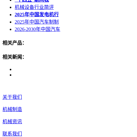
机械设备行业简评
2025年中国发电机行
2025年中国汽车制制
2026-2030年中国汽车
相关产品：
相关新闻：
关于我们
机械制造
机械资讯
联系我们