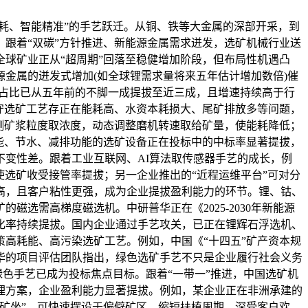
耗、智能精准”的手艺跃迁。从铜、铁等大金属的深部开采，到
跟着“双碳”方针推进、新能源金属需求迸发，选矿机械行业送
球矿业正从“超周期”回落至稳健增加阶段，但布局性机遇凸
金属的迸发式增加(如全球锂需求量将来五年估计增加数倍)催
规模占比已从五年前的不脚一成提拔至近三成，且增速持续高于行
守选矿工艺存正在能耗高、水资本耗损大、尾矿排放多等问题，
测矿浆粒度取浓度，动态调整磨机转速取给矿量，使能耗降低；
能、节水、减排功能的选矿设备正在投标中的中标率显著提拔，
变性差。跟着工业互联网、AI算法取传感器手艺的成长，例
使选矿收受接管率提拔；另一企业推出的“近程运维平台”可对分
高，且客户粘性更强，成为企业提拔盈利能力的环节。锂、钴、
选需高梯度磁选机。中研普华正在《2025-2030年新能源
化率持续提拔。国内企业通过手艺攻关，已正在锂辉石浮选机、
高耗能、高污染选矿工艺。例如，中国《“十四五”矿产资本规
华的项目评估团队指出，绿色选矿手艺不只是企业履行社会义务
绿色手艺已成为投标焦点目标。跟着“一带一”推进，中国选矿机
处理方案，企业盈利能力显著提拔。例如，某企业正在非洲承建的
矿坐”，可快速摆设于偏僻矿区，缩短扶植周期，深受客户欢