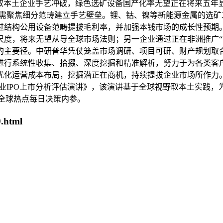
取本土企业手艺冲破，绿色选矿设备国产化率无望正在将来五年显
业需聚焦细分范畴建立手艺壁垒。锂、钴、镍等新能源金属的选
过结构公用设备范畴提拔毛利率，并加强本钱市场的成长性预期
尺度，将来无望从导全球市场法则；另一企业通过正在非洲推广“
的主要径。中研普华凭仗笼盖市场调研、项目可研、财产规划取
进行系统性收集、拾掇、深度挖掘和精准解析，努力于为各类客
优化运营成本布局，挖掘潜正在商机，持续提拔企业市场所作力
及企业IPO上市分析评估演讲》，该演讲基于全球视野取本土实践，
5+全球热点每日决策内参。
.html