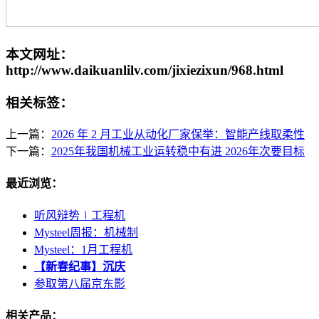
本文网址：
http://www.daikuanlilv.com/jixiezixun/968.html
相关标签：
上一篇：
2026 年 2 月工业从动化厂家保举：智能产线取柔性
下一篇：
2025年我国机械工业运转稳中有进 2026年次要目标
最近浏览：
听风辩势∣工程机
Mysteel周报：机械制
Mysteel：1月工程机
【新春纪事】沉庆
参取第八届京东影
相关产品：