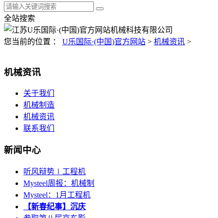
全站搜索
您当前的位置 ：
U乐国际·(中国)官方网站
>
机械资讯
>
机械资讯
关于我们
机械制造
机械资讯
联系我们
新闻中心
听风辩势∣工程机
Mysteel周报：机械制
Mysteel：1月工程机
【新春纪事】沉庆