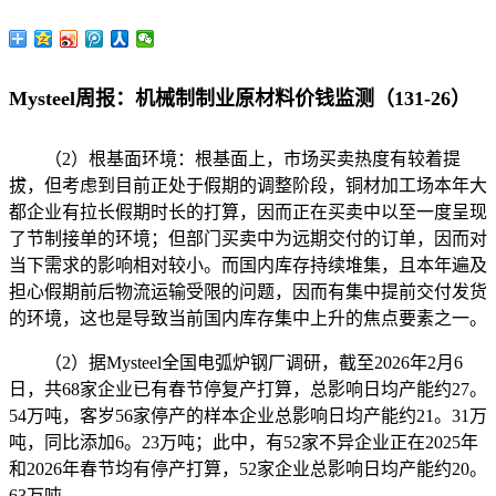
Mysteel周报：机械制制业原材料价钱监测（131-26）
（2）根基面环境：根基面上，市场买卖热度有较着提
拔，但考虑到目前正处于假期的调整阶段，铜材加工场本年大
都企业有拉长假期时长的打算，因而正在买卖中以至一度呈现
了节制接单的环境；但部门买卖中为远期交付的订单，因而对
当下需求的影响相对较小。而国内库存持续堆集，且本年遍及
担心假期前后物流运输受限的问题，因而有集中提前交付发货
的环境，这也是导致当前国内库存集中上升的焦点要素之一。
（2）据Mysteel全国电弧炉钢厂调研，截至2026年2月6
日，共68家企业已有春节停复产打算，总影响日均产能约27。
54万吨，客岁56家停产的样本企业总影响日均产能约21。31万
吨，同比添加6。23万吨；此中，有52家不异企业正在2025年
和2026年春节均有停产打算，52家企业总影响日均产能约20。
63万吨。