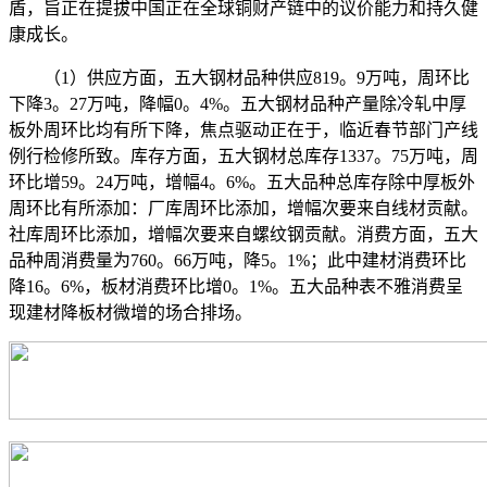
盾，旨正在提拔中国正在全球铜财产链中的议价能力和持久健
康成长。
（1）供应方面，五大钢材品种供应819。9万吨，周环比
下降3。27万吨，降幅0。4%。五大钢材品种产量除冷轧中厚
板外周环比均有所下降，焦点驱动正在于，临近春节部门产线
例行检修所致。库存方面，五大钢材总库存1337。75万吨，周
环比增59。24万吨，增幅4。6%。五大品种总库存除中厚板外
周环比有所添加：厂库周环比添加，增幅次要来自线材贡献。
社库周环比添加，增幅次要来自螺纹钢贡献。消费方面，五大
品种周消费量为760。66万吨，降5。1%；此中建材消费环比
降16。6%，板材消费环比增0。1%。五大品种表不雅消费呈
现建材降板材微增的场合排场。