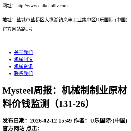
网址：http://www.daikuanlilv.com
地址：盐城市盐都区大纵湖镇义丰工业集中区U乐国际·(中国)
官方网站路1号
关于我们
机械制造
机械资讯
联系我们
Mysteel周报：机械制制业原材
料价钱监测（131-26）
发布日期：
2026-02-12 15:49
作者：
U乐国际·(中国)
官方网站
点击：