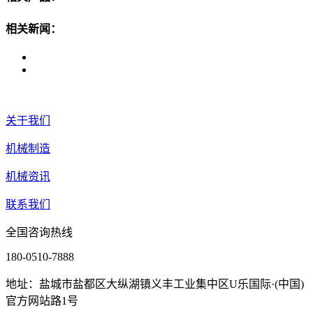
相关新闻：
关于我们
机械制造
机械资讯
联系我们
全国咨询热线
180-0510-7888
地址：盐城市盐都区大纵湖镇义丰工业集中区U乐国际·(中国)
官方网站路1号