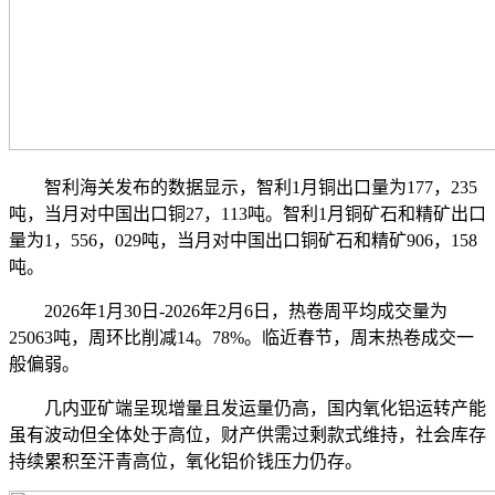
智利海关发布的数据显示，智利1月铜出口量为177，235
吨，当月对中国出口铜27，113吨。智利1月铜矿石和精矿出口
量为1，556，029吨，当月对中国出口铜矿石和精矿906，158
吨。
2026年1月30日-2026年2月6日，热卷周平均成交量为
25063吨，周环比削减14。78%。临近春节，周末热卷成交一
般偏弱。
几内亚矿端呈现增量且发运量仍高，国内氧化铝运转产能
虽有波动但全体处于高位，财产供需过剩款式维持，社会库存
持续累积至汗青高位，氧化铝价钱压力仍存。