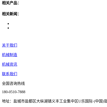
相关产品：
相关新闻：
关于我们
机械制造
机械资讯
联系我们
全国咨询热线
180-0510-7888
地址：盐城市盐都区大纵湖镇义丰工业集中区U乐国际·(中国)