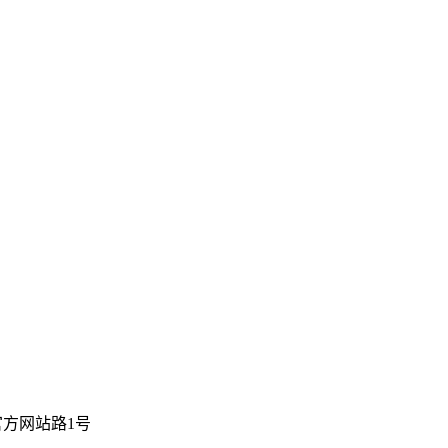
官方网站路1号