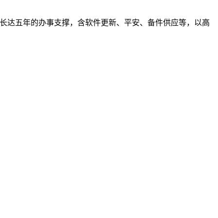
供给长达五年的办事支撑，含软件更新、平安、备件供应等，以高