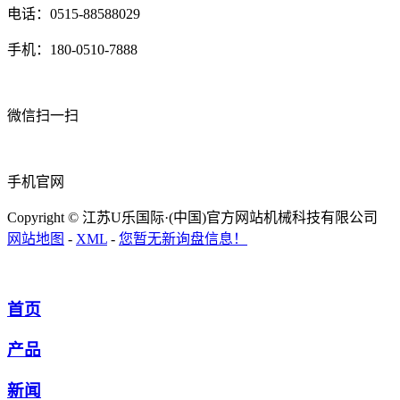
电话：0515-88588029
手机：180-0510-7888
微信扫一扫
手机官网
Copyright © 江苏U乐国际·(中国)官方网站机械科技有限公司
网站地图
-
XML
-
您暂无新询盘信息！
首页
产品
新闻