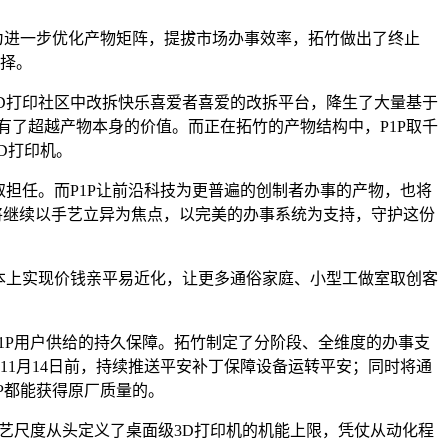
。为进一步优化产物矩阵，提拔市场办事效率，拓竹做出了终止
选择。
D打印社区中改拆快乐喜爱者喜爱的改拆平台，降生了大量基于
有了超越产物本身的价值。而正在拓竹的产物结构中，P1P取千
D打印机。
任。而P1P‌让前沿科技为更普遍的创制者办事的产物，也将
将来也将继续以手艺立异为焦点，以完美的办事系统为支持，守护这份
本上实现价钱亲平易近化，让更多通俗家庭、小型工做室取创客
1P用户供给的持久保障。拓竹制定了分阶段、全维度的办事支
9年11月14日前，持续推送平安补丁保障设备运转平安；同时将通
1P都能获得原厂质量的。
手艺尺度从头定义了桌面级3D打印机的机能上限，凭仗从动化程