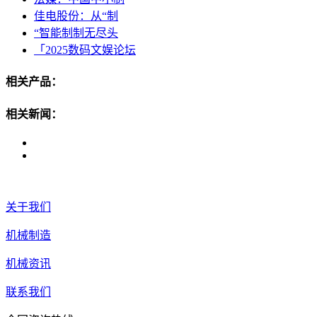
佳电股份：从“制
“智能制制无尽头
「2025数码文娱论坛
相关产品：
相关新闻：
关于我们
机械制造
机械资讯
联系我们