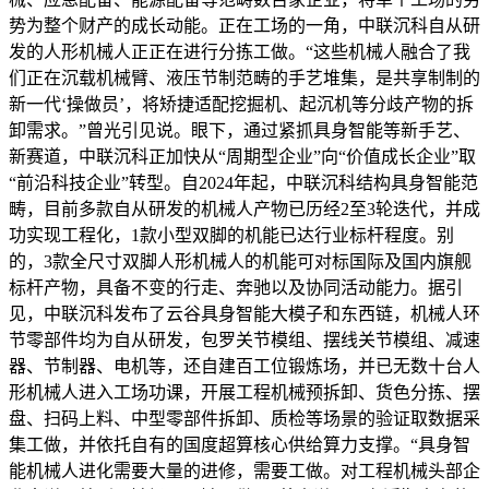
势为整个财产的成长动能。正在工场的一角，中联沉科自从研
发的人形机械人正正在进行分拣工做。“这些机械人融合了我
们正在沉载机械臂、液压节制范畴的手艺堆集，是共享制制的
新一代‘操做员’，将矫捷适配挖掘机、起沉机等分歧产物的拆
卸需求。”曾光引见说。眼下，通过紧抓具身智能等新手艺、
新赛道，中联沉科正加快从“周期型企业”向“价值成长企业”取
“前沿科技企业”转型。自2024年起，中联沉科结构具身智能范
畴，目前多款自从研发的机械人产物已历经2至3轮迭代，并成
功实现工程化，1款小型双脚的机能已达行业标杆程度。别
的，3款全尺寸双脚人形机械人的机能可对标国际及国内旗舰
标杆产物，具备不变的行走、奔驰以及协同活动能力。据引
见，中联沉科发布了云谷具身智能大模子和东西链，机械人环
节零部件均为自从研发，包罗关节模组、摆线关节模组、减速
器、节制器、电机等，还自建百工位锻炼场，并已无数十台人
形机械人进入工场功课，开展工程机械预拆卸、货色分拣、摆
盘、扫码上料、中型零部件拆卸、质检等场景的验证取数据采
集工做，并依托自有的国度超算核心供给算力支撑。“具身智
能机械人进化需要大量的进修，需要工做。对工程机械头部企