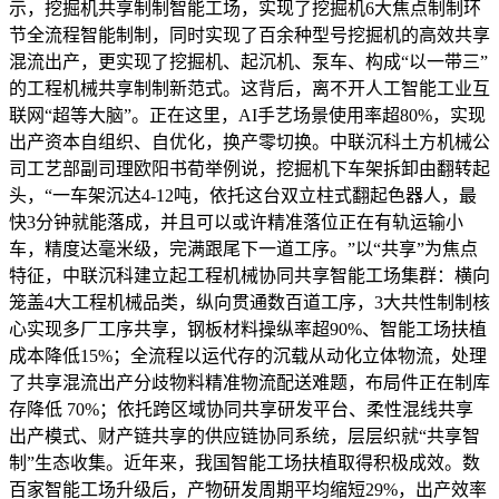
示，挖掘机共享制制智能工场，实现了挖掘机6大焦点制制环
节全流程智能制制，同时实现了百余种型号挖掘机的高效共享
混流出产，更实现了挖掘机、起沉机、泵车、构成“以一带三”
的工程机械共享制制新范式。这背后，离不开人工智能工业互
联网“超等大脑”。正在这里，AI手艺场景使用率超80%，实现
出产资本自组织、自优化，换产零切换。中联沉科土方机械公
司工艺部副司理欧阳书荀举例说，挖掘机下车架拆卸由翻转起
头，“一车架沉达4-12吨，依托这台双立柱式翻起色器人，最
快3分钟就能落成，并且可以或许精准落位正在有轨运输小
车，精度达毫米级，完满跟尾下一道工序。”以“共享”为焦点
特征，中联沉科建立起工程机械协同共享智能工场集群：横向
笼盖4大工程机械品类，纵向贯通数百道工序，3大共性制制核
心实现多厂工序共享，钢板材料操纵率超90%、智能工场扶植
成本降低15%；全流程以运代存的沉载从动化立体物流，处理
了共享混流出产分歧物料精准物流配送难题，布局件正在制库
存降低 70%；依托跨区域协同共享研发平台、柔性混线共享
出产模式、财产链共享的供应链协同系统，层层织就“共享智
制”生态收集。近年来，我国智能工场扶植取得积极成效。数
百家智能工场升级后，产物研发周期平均缩短29%，出产效率