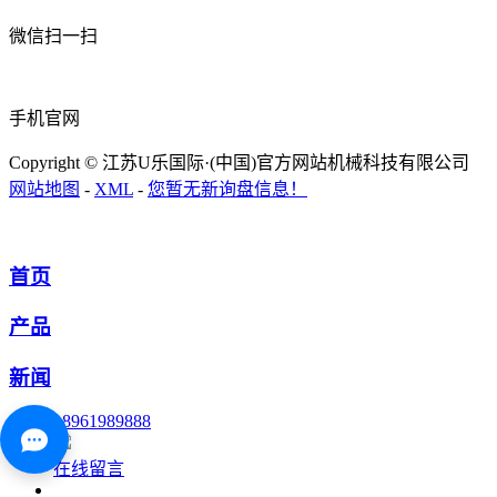
微信扫一扫
手机官网
Copyright © 江苏U乐国际·(中国)官方网站机械科技有限公司
网站地图
-
XML
-
您暂无新询盘信息！
首页
产品
新闻
18961989888
在线留言