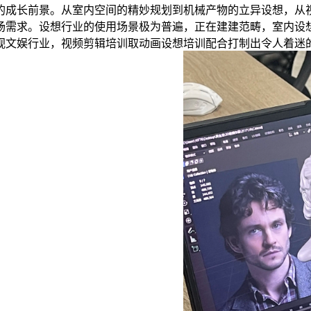
成长前景。从室内空间的精妙规划到机械产物的立异设想，从视
场需求。设想行业的使用场景极为普遍，正在建建范畴，室内设
视文娱行业，视频剪辑培训取动画设想培训配合打制出令人着迷