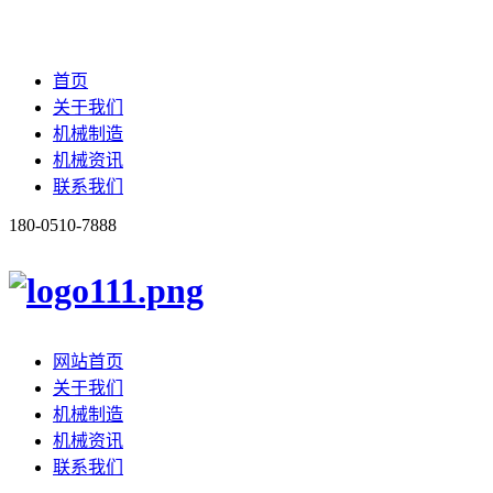
首页
关于我们
机械制造
机械资讯
联系我们
180-0510-7888
网站首页
关于我们
机械制造
机械资讯
联系我们