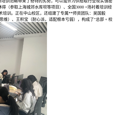
设想培训范畴带来了奇特的劣势，可以或许为供给取行业现实慎密
（参取上海城郊水库坝等项目）、全国3000 +场衬着培训经
术培训。正在中山校区，还组建了专属**师资团队：吴国毅
思维）、王积宝（耐心派，适配根本亏弱），构成了“总部 + 校