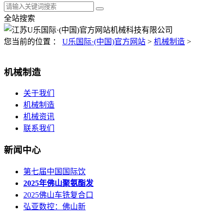
全站搜索
您当前的位置 ：
U乐国际·(中国)官方网站
>
机械制造
>
机械制造
关于我们
机械制造
机械资讯
联系我们
新闻中心
第七届中国国际饮
2025年佛山聚氨酯发
2025佛山车铣复合口
弘亚数控：佛山新