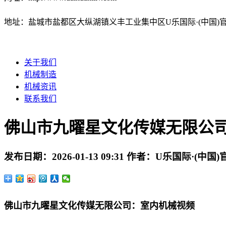
地址：盐城市盐都区大纵湖镇义丰工业集中区U乐国际·(中国)
关于我们
机械制造
机械资讯
联系我们
佛山市九曜星文化传媒无限公
发布日期：
2026-01-13 09:31
作者：
U乐国际·(中国
佛山市九曜星文化传媒无限公司：室内机械视频