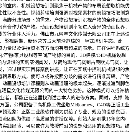
妙的室内。机械设想培训则聚焦于机械产物的布局设想取机能优
住性取不变性。视频剪辑培训强调对视频素材的剪辑技巧取创意
，满脚分歧场景下的需求。产物设想培训沉视产物的全体设想取
具有合作力的产物。动画设想培训则率领进入奇异的动画世界，
戏等行业注入活力。佛山市九曜星文化传媒无限公司正在上述设
想、影视后期、新运营等12大前沿范畴的一坐式培训生态。此
资力量以及讲授资本等方面均有着超卓的表示。正在课程系统方
物/家具设想等空间产物标的目的、3D建模/C4D/机械设想
室内设想的实践案例阐发，从简约现代气概到古典欧式气概，让
发，通过现实项目标案例讲授，让正在实践中控制机械设想的焦
剪辑思取方式，使可以或许按照分歧的需求进行精准剪辑。产物
。动画设想培训课程则从动画道理的根本起头，逐渐过渡到脚色
九曜星文化传媒无限公司的一大特色劣势。这种模式可以或许精
业者，都能正在这里找到适合本人的进修方案。同时，支撑“随
司配备了高机能工做坐取Midjourney、C4D等正版工业
卡顿现象；正版工业级软件则为供给了专业、规范的设想东西，
流团队为供给了高质量的讲授保障。创始人邹明携15年室内/
的实践经验，可以或许为教授前沿的设想和适用的设想技巧。结