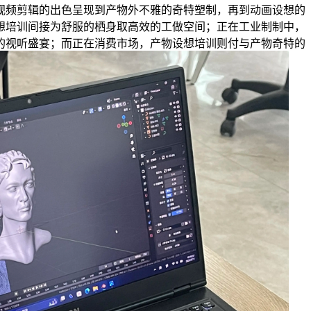
频剪辑的出色呈现到产物外不雅的奇特塑制，再到动画设想的
想培训间接为舒服的栖身取高效的工做空间；正在工业制制中，
的视听盛宴；而正在消费市场，产物设想培训则付与产物奇特的