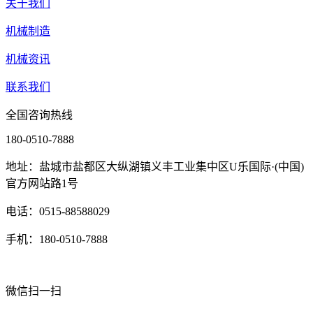
关于我们
机械制造
机械资讯
联系我们
全国咨询热线
180-0510-7888
地址：盐城市盐都区大纵湖镇义丰工业集中区U乐国际·(中国)
官方网站路1号
电话：0515-88588029
手机：180-0510-7888
微信扫一扫