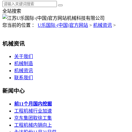
全站搜索
您当前的位置 ：
U乐国际·(中国)官方网站
>
机械资讯
>
机械资讯
关于我们
机械制造
机械资讯
联系我们
新闻中心
前11个月国内挖掘
工程机械行业加速
京东集团取徐工集
工程机械内销向上