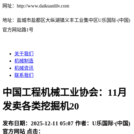
网址：http://www.daikuanlilv.com
地址：盐城市盐都区大纵湖镇义丰工业集中区U乐国际·(中国)
官方网站路1号
关于我们
机械制造
机械资讯
联系我们
中国工程机械工业协会：11月
发卖各类挖掘机20
发布日期：
2025-12-11 05:07
作者：
U乐国际·(中国)
官方网站
点击：