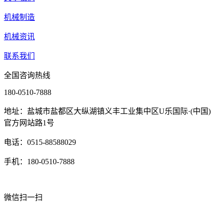
机械制造
机械资讯
联系我们
全国咨询热线
180-0510-7888
地址：盐城市盐都区大纵湖镇义丰工业集中区U乐国际·(中国)
官方网站路1号
电话：0515-88588029
手机：180-0510-7888
微信扫一扫