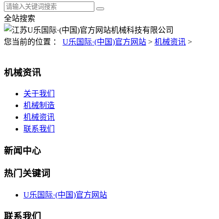
全站搜索
您当前的位置 ：
U乐国际·(中国)官方网站
>
机械资讯
>
机械资讯
关于我们
机械制造
机械资讯
联系我们
新闻中心
热门关键词
U乐国际·(中国)官方网站
联系我们