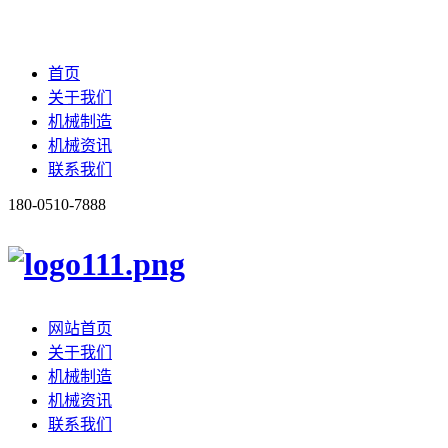
首页
关于我们
机械制造
机械资讯
联系我们
180-0510-7888
网站首页
关于我们
机械制造
机械资讯
联系我们