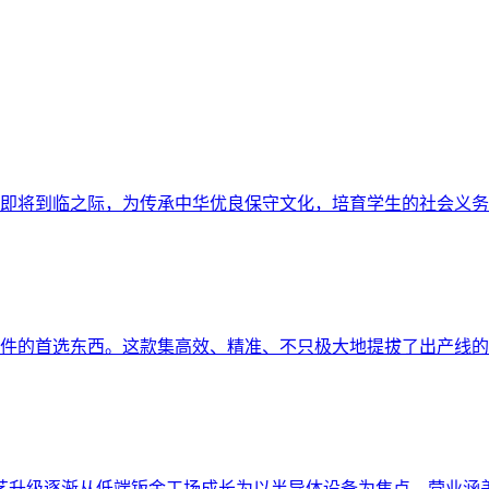
节即将到临之际，为传承中华优良保守文化，培育学生的社会义务感
件的首选东西。这款集高效、精准、不只极大地提拔了出产线的从
7年三次手艺升级逐渐从低端钣金工场成长为以半导体设备为焦点、营业