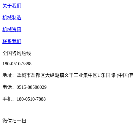
关于我们
机械制造
机械资讯
联系我们
全国咨询热线
180-0510-7888
地址：盐城市盐都区大纵湖镇义丰工业集中区U乐国际·(中国)
电话：0515-88588029
手机：180-0510-7888
微信扫一扫