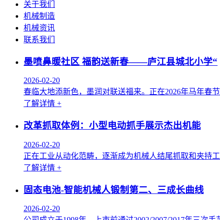
关于我们
机械制造
机械资讯
联系我们
墨喷鼻暖社区 福韵送新春——庐江县城北小学“
2026-02-20
春临大地添新色，墨润对联送福来。正在2026年马年春
了解详情 +
改革抓取体例：小型电动抓手展示杰出机能
2026-02-20
正在工业从动化范畴，逐渐成为机械人结尾抓取和夹持工
了解详情 +
固态电池-智能机械人锻制第二、三成长曲线
2026-02-20
公司成立于1998年，上市前通过2002/2007/201