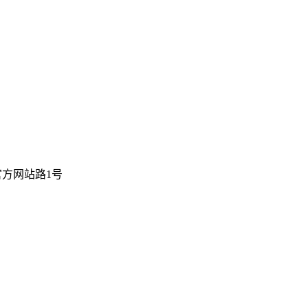
官方网站路1号